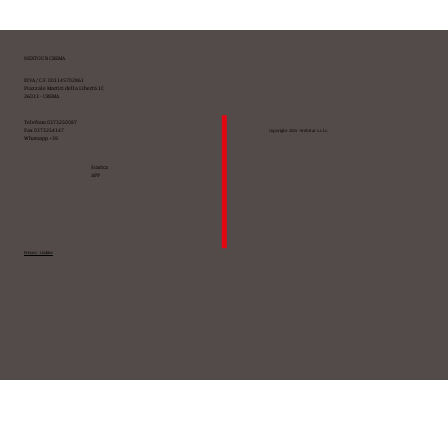
PUGLIA - TORRE CANNE (BR) -
GranSerena Htl4*
NEXTOUR CREMA
P.IVA / C.F. 001145702861
Piazzale Martiri della Libertà 1C
26013 - CREMA
Telefono 0373250087
Fax 0373254147
Copyright 2025 - WebKat s.r.l.s.
Whatsapp +39
Scarica
APP
Privacy - Cookies