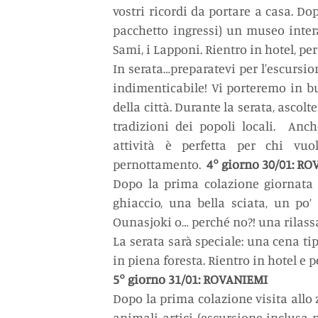
vostri ricordi da portare a casa. Dop
pacchetto ingressi) un museo intera
Sami, i Lapponi. Rientro in hotel, per
In serata…preparatevi per l'escursion
indimenticabile! Vi porteremo in bu
della città. Durante la serata, ascolte
tradizioni dei popoli locali.  Anc
attività è perfetta per chi vuo
pernottamento. 
 4° giorno 30/01: R
Dopo la prima colazione giornata a
ghiaccio, una bella sciata, un po’
Ounasjoki o… perché no?! una rilassa
La serata sarà speciale: una cena tip
in piena foresta. Rientro in hotel e
5° giorno 31/01: ROVANIEMI
Dopo la prima colazione visita allo z
animali artici (escursione inclusa n