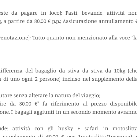
este da pagare in loco); Pasti, bevande, attività non
 a partire da 80,00 € p.p.; Assicurazione annullamento €
renotazione); Tutto quanto non menzionato alla voce “la
fferenza del bagaglio da stiva da stiva da 10kg (che
 di uno ogni 2 persone) incluso nel supplemento della
utare senza alterare la natura del viaggio;
ire da 80,00 €" fa riferimento al prezzo disponibile
one. I bagagli aggiunti in un secondo momento avranno
ude: attività con gli husky + safari in motoslitta
to supplemento di 60,00 € per 1motoslitta/1persona) +