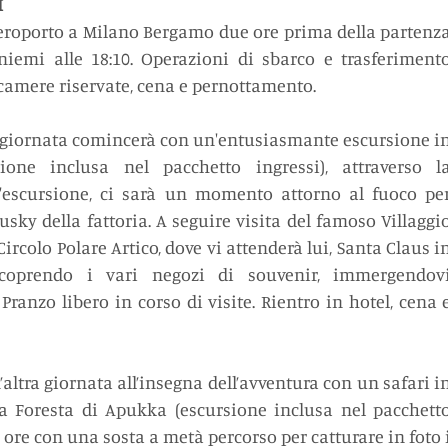
I
eroporto a Milano Bergamo due ore prima della partenza
niemi alle 18:10. Operazioni di sbarco e trasferimento
 camere riservate, cena e pernottamento.
a giornata comincerà con un'entusiasmante escursione in
ione inclusa nel pacchetto ingressi), attraverso la
l'escursione, ci sarà un momento attorno al fuoco per
usky della fattoria. A seguire visita del famoso Villaggio
ircolo Polare Artico, dove vi attenderà lui, Santa Claus in
coprendo i vari negozi di souvenir, immergendovi
Pranzo libero in corso di visite. Rientro in hotel, cena e
ltra giornata all’insegna dell’avventura con un safari in
a Foresta di Apukka (escursione inclusa nel pacchetto
i ore con una sosta a metà percorso per catturare in foto i