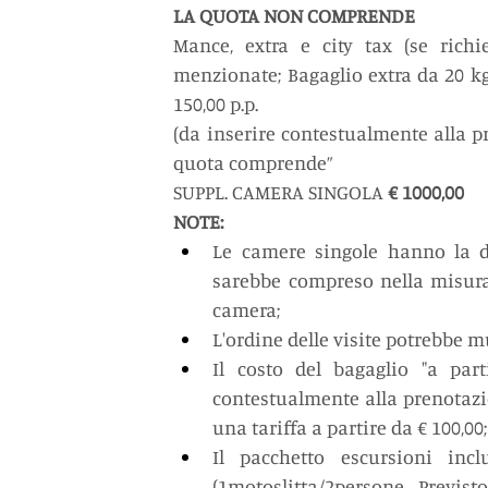
LA QUOTA NON COMPRENDE
Mance, extra e city tax (se richi
menzionate; Bagaglio extra da 20 kg,
150,00 p.p.
(da inserire contestualmente alla p
quota comprende”
SUPPL. CAMERA SINGOLA 
€ 1000,00
NOTE:
Le camere singole hanno la di
sarebbe compreso nella misura
camera;
L'ordine delle visite potrebbe m
Il costo del bagaglio "a part
contestualmente alla prenotazi
una tariffa a partire da € 100,00;
Il pacchetto escursioni incl
(1motoslitta/2persone. Previs