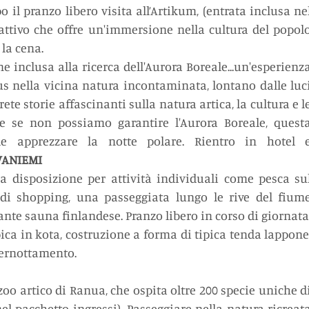
o il pranzo libero visita all’Artikum, (entrata inclusa nel
ttivo che offre un'immersione nella cultura del popolo
 la cena.
e inclusa alla ricerca dell'Aurora Boreale...un'esperienza
s nella vicina natura incontaminata, lontano dalle luci
rete storie affascinanti sulla natura artica, la cultura e le
he se non possiamo garantire l'Aurora Boreale, questa
le apprezzare la notte polare. Rientro in hotel e
OVANIEMI
 disposizione per attività individuali come pesca sul
 di shopping, una passeggiata lungo le rive del fiume
nte sauna finlandese. Pranzo libero in corso di giornata.
ica in kota, costruzione a forma di tipica tenda lappone,
 pernottamento.
oo artico di Ranua, che ospita oltre 200 specie uniche di
el pacchetto ingressi). Passeggiare nella natura ricreata